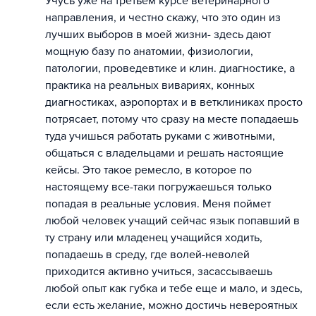
Учусь уже на третьем курсе ветеринарного
направления, и честно скажу, что это один из
лучших выборов в моей жизни- здесь дают
мощную базу по анатомии, физиологии,
патологии, проведевтике и клин. диагностике, а
практика на реальных вивариях, конных
диагностиках, аэропортах и в ветклиниках просто
потрясает, потому что сразу на месте попадаешь
туда учишься работать руками с животными,
общаться с владельцами и решать настоящие
кейсы. Это такое ремесло, в которое по
настоящему все-таки погружаешься только
попадая в реальные условия. Меня поймет
любой человек учащий сейчас язык попавший в
ту страну или младенец учащийся ходить,
попадаешь в среду, где волей-неволей
приходится активно учиться, засассываешь
любой опыт как губка и тебе еще и мало, и здесь,
если есть желание, можно достичь невероятных