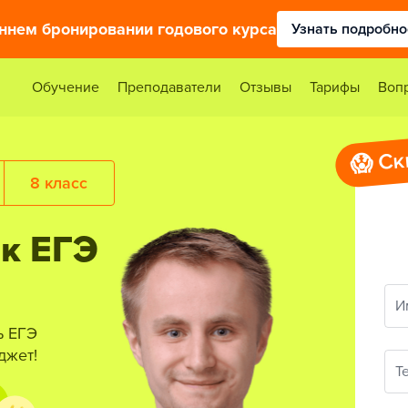
аннем бронировании годового курса
Узнать подробно
Обучение
Преподаватели
Отзывы
Тарифы
Воп
😱 Ск
8 класс
 к ЕГЭ
И
ь ЕГЭ
джет!
Т