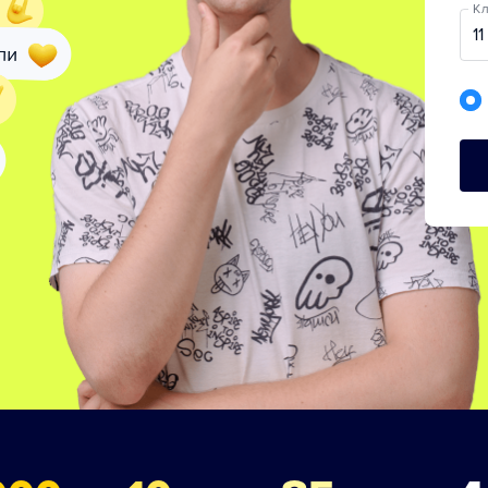
Кл
11