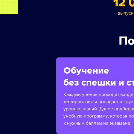
12 
выпуск
По
Обучение
без спешки и с
Каждый ученик проходит вход
тестирование и попадает в груп
уровню знаний. Далее подбира
учебную программу, которая п
к нужным баллам на экзамене.