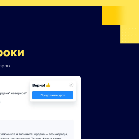
роки
аров