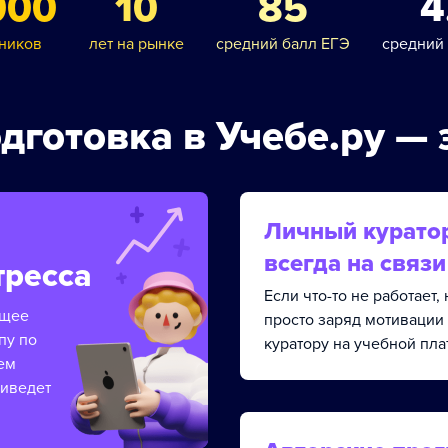
000
10
85
4
ников
лет на рынке
средний балл ЕГЭ
средний
дготовка в Учебе.ру — 
Личный курато
всегда на связи
тресса
Если что-то не работает
ящее
просто заряд мотивации
пу по
куратору на учебной пла
ем
риведет