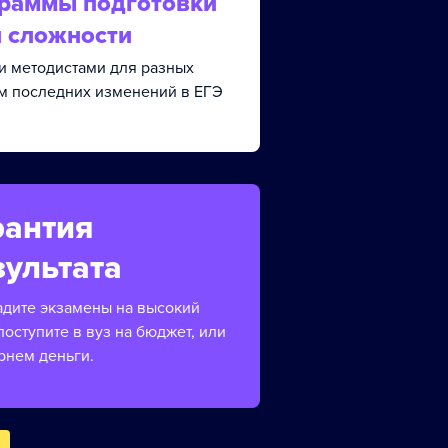
граммы подготовки
й сложности
и методистами для разных
ом последних изменений в ЕГЭ
рантия
зультата
адите экзамены на высокий
поступите в вуз на бюджет, или
рнем деньги.