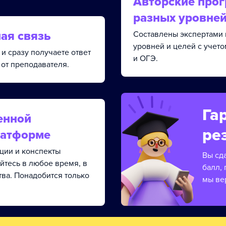
Авторские про
разных уровне
ая связь
Составлены экспертами 
уровней и целей с учет
и сразу получаете ответ
и ОГЭ.
от преподавателя.
Га
енной
ре
латформе
кции и конспекты
Вы сд
йтесь в любое время, в
балл, 
тва. Понадобится только
мы ве