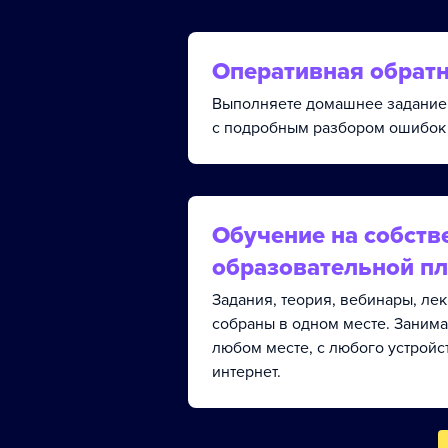
Оперативная обратн
Выполняете домашнее задание 
с подробным разбором ошибок 
Обучение на собств
образовательной п
Задания, теория, вебинары, ле
собраны в одном месте. Занима
любом месте, с любого устройс
интернет.