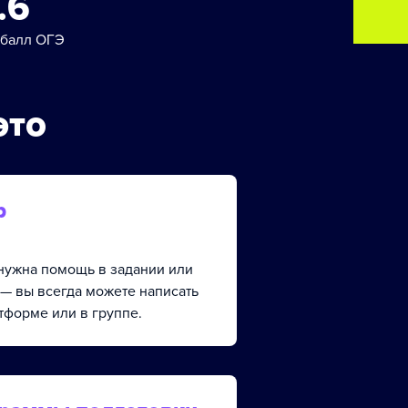
.6
 балл ОГЭ
это
р
, нужна помощь в задании или
 — вы всегда можете написать
тформе или в группе.