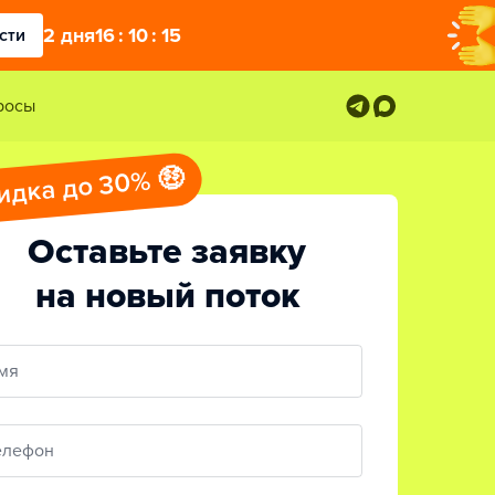
2
дня
16
:
10
:
14
сти
росы
идка до 30% 🤑
Оставьте заявку
на новый поток
мя
елефон