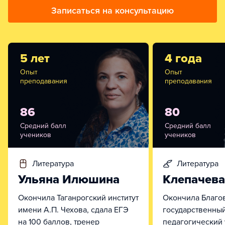
Записаться на консультацию
5 лет
4 года
Опыт
Опыт
преподавания
преподавания
86
80
Средний балл
Средний балл
учеников
учеников
литература
литература
Ульяна Илюшина
Клепачев
Окончила Таганрогский институт
Окончила Благо
имени А.П. Чехова, сдала ЕГЭ
государственны
на 100 баллов, тренер
педагогический 