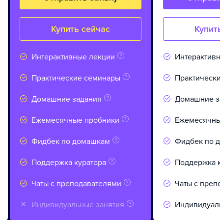
Купить сейчас
Купит
Интерактивные лекции
Интерактив
Практические семинары
Практическ
Домашние задания
Домашние з
Ежемесячные пробники
Ежемесячны
Фидбек по домашкам
Фидбек по 
Поддержка куратора
Поддержка 
Чаты с преподавателями
Чаты с преп
Индивидуальные занятия
Индивидуал