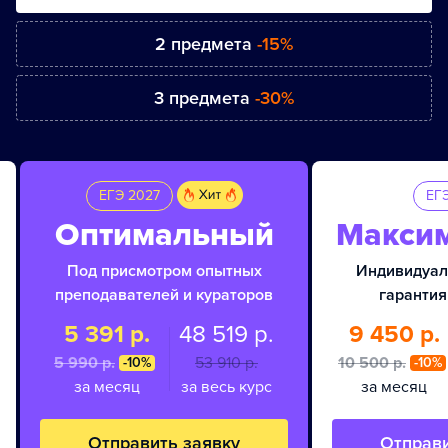
2 предмета
-15%
3 предмета
-30%
ЕГЭ 2027
ЕГ
Оптимальный
Макси
Под присмотром опытных
Индивидуал
преподавателей и кураторов
гарантия
5 391 р.
48 519 р.
9 450 р.
5 990 p.
53 910 p.
10 500 p.
-10%
-10%
за месяц
за весь курс
за месяц
Отправить заявку
Отправи