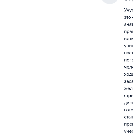
Учу
это
ана
пра
вет
учи
нас
пог
чел
ход
зас
жел
стр
дис
гот
ста
пре
уче