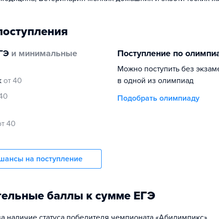
поступления
ГЭ
и минимальные
Поступление по олимпи
Можно поступить без экзам
к
от 40
в одной из олимпиад
 40
Подобрать олимпиаду
от 40
шансы на поступление
ельные баллы к сумме ЕГЭ
за наличие статуса победителя чемпионата «Абилимпикс»