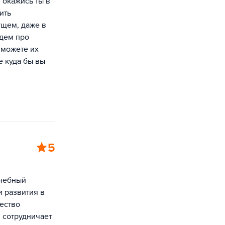
 окажись ты в
ить
ущем, даже в
удем про
 можете их
е куда бы вы
5
Учебный
 развития в
ество
 сотрудничает