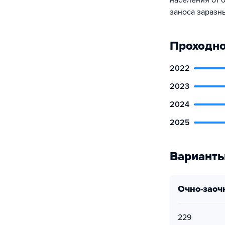
населения от 
заноса заразны
Проходно
2022
2023
2024
2025
Варианты
очно-заоч
229