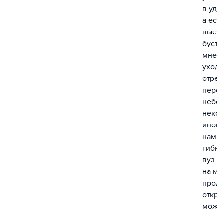
в у
а е
вые
бус
мне
ухо
отр
пер
неб
нек
ино
нам
гиб
вуз
на 
про
отк
мож