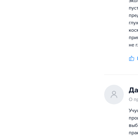
эко
пус
пре
глу
кос
при
не 
Да
О п
Учу
про
выб
пра