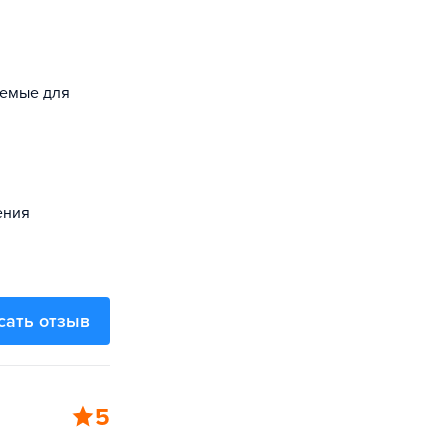
уемые для
ения
сать отзыв
5