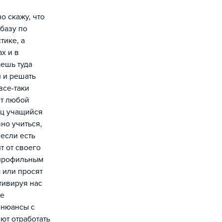
о скажу, что
базу по
тике, а
х и в
аешь туда
 и решать
все-таки
ет любой
ец учащийся
но учиться,
 если есть
т от своего
 профильным
 или просят
тивируя нас
ие
 нюансы с
яют отработать