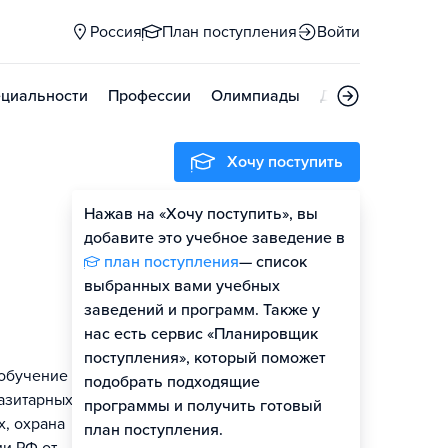
Россия
План поступления
Войти
циальности
Профессии
Олимпиады
Дни открытых д
Хочу поступить
Нажав на «Хочу поступить», вы
Оценить шансы
добавите это учебное заведение в
план поступления
— список
выбранных вами учебных
заведений и программ. Также у
нас есть сервис «Планировщик
поступления», который поможет
 обучение
подобрать подходящие
азитарных и
программы и получить готовый
, охрана
план поступления.