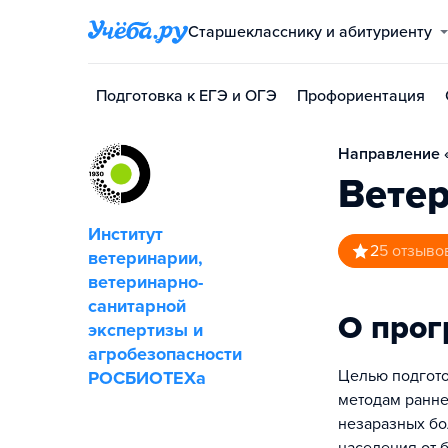
Старшекласснику и абитуриенту
Подготовка к ЕГЭ и ОГЭ
Профориентация
Направление «
Вете
Институт
2
5
отзыво
ветеринарии,
ветеринарно-
санитарной
О про
экспертизы и
агробезопасности
Целью подгото
РОСБИОТЕХа
методам ранне
незаразных бо