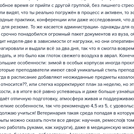
добное время or прийти с другой группой, без лишнего стрес
сли видят, что ты реально погружён в процесс и активен, то з
здные практики, конференции или даже исследования, что 
т для резюме. То же касается администрации- однажды для 
 срочно понадобился огромный пакет документов из вуза, о
дит неделя-две в зависимости от нагрузки, но они оператив
еагировали и выдали всё за два дня, так что я смогла вовре
едать, и это было как глоток свежего воздуха в аврал. Конечн
ольшие особенности: зимой в особых корпусах иногда прохл
оторые преподаватели имеют свой уникальный стиль препод
гда в расписание добавляют неожиданные предметы казалось
 относится??, или слегка корректируют план за неделю, но эт
кости, а в итоге всё равно успеваешь и даже больше узнаёш
 даёт отличную подготовку, атмосфера живая и поддержива
мелкие особенности, так что рекомендую 4,5 из 5, с удоволь
должаю учиться! Ветеринария такая среда попадая в котору
рыты можно сказать почти все двери: научная, ремесло(в то
но работать руками, как хирурги), даже в медицинскую можн