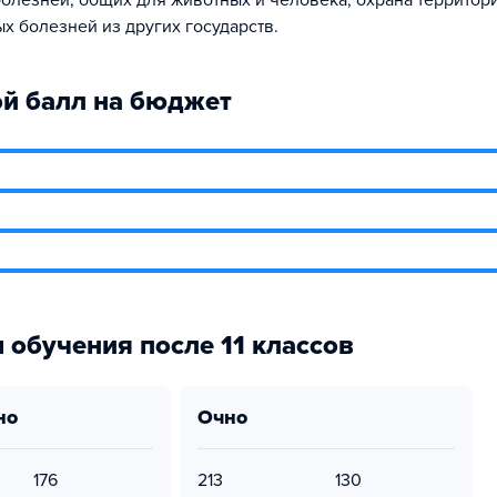
болезней, общих для животных и человека, охрана территор
х болезней из других государств.
й балл на бюджет
 обучения после 11 классов
но
очно
176
213
130