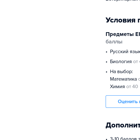
Условия 
Предметы Е
баллы
русский язы
биология
от
На выбор:
математика
химия
от 40
Оценить 
Дополнит
3-10 баллов 