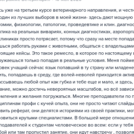
сь уже на третьем курсе ветеринарного направления, и честн
 один из лучших выборов в моей жизни- здесь дают мощную 
томии, физиологии, патологии, проведевтике и клин. диагнос
ктика на реальных вивариях, конных диагностиках, аэропорта
клиниках просто потрясает, потому что сразу на месте попад
шься работать руками с животными, общаться с владельцами
тоящие кейсы. Это такое ремесло, в которое по настоящему 
ружаешься только попадая в реальные условия. Меня пойм
овек учащий сейчас язык попавший в ту страну или младен
ить, попадаешь в среду, где волей-неволей приходится актив
ассываешь любой опыт как губка и тебе еще и мало, и здесь,
ание, можно достичь невероятных масштабов, но всё зависи
емления и желания погружаться. Многие преподаватели по
циплинам профи с кучей опыта, они не просто читают слайды
овить реферат, они делятся историями из своей практики, мо
новиться крутыми специалистами. В большей мере отношен
подавателей к студентам человеческое во всем: если у тебя
бой или там пропустил занятие, они идут навстречу , позвол