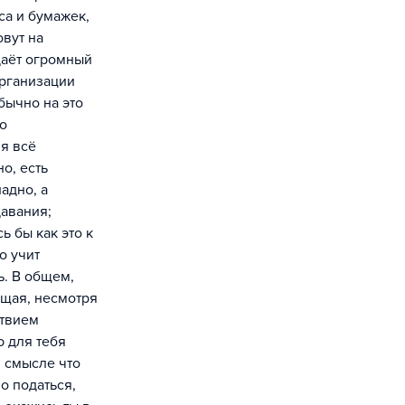
са и бумажек,
овут на
даёт огромный
организации
бычно на это
но
мя всё
о, есть
адно, а
авания;
 бы как это к
о учит
ь. В общем,
ющая, несмотря
ствием
ю для тебя
м смысле что
о податься,