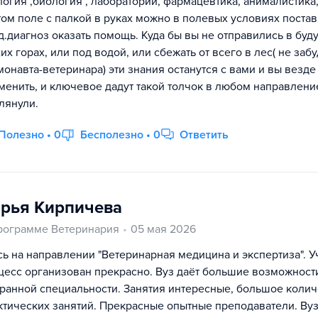
логия ,биология , лаборатории, фармацевтика, анималистика,
том поле с палкой в руках можно в полевых условиях постав
д.диагноз оказать помощь. Куда бы вы не отправились в буд
хих горах, или под водой, или сбежать от всего в лес( не заб
монавта-ветеринара) эти знания останутся с вами и вы везде
менить, и ключевое дадут такой толчок в любом направлени
глянули.
Полезно • 0
Бесполезно • 0
Ответить
рья Кирпичева
рограмме Ветеринария
05 мая 2026
сь на направлении "Ветеринарная медицина и экспертиза". 
цесс организован прекрасно. Вуз даёт большие возможности
ранной специальности. Занятия интересные, большое колич
ктических занятий. Прекрасные опытные преподаватели. Вуз