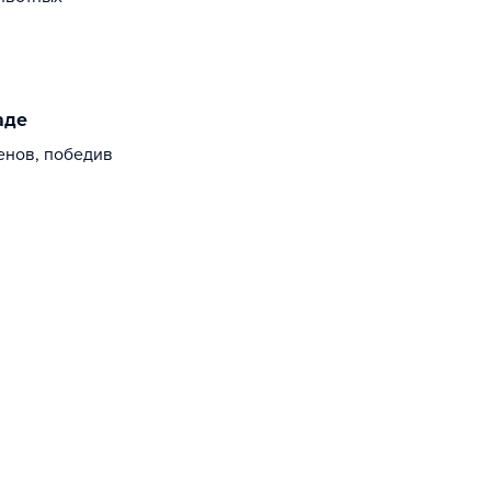
аде
енов, победив