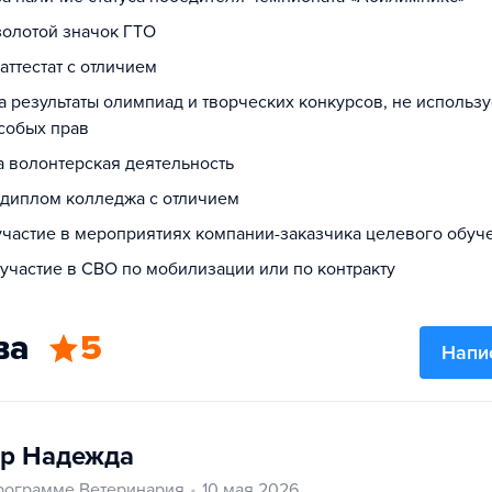
золотой значок ГТО
 аттестат с отличием
за результаты олимпиад и творческих конкурсов, не использ
собых прав
а волонтерская деятельность
а диплом колледжа с отличием
 участие в мероприятиях компании-заказчика целевого обуч
 участие в СВО по мобилизации или по контракту
ва
5
Напи
р Надежда
рограмме Ветеринария
10 мая 2026