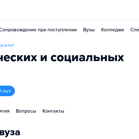
Сопровождение при поступлении
Вузы
Колледжи
Спе
рситет
ческих и социальных
й вуз
ятия
Вопросы
Контакты
вуза