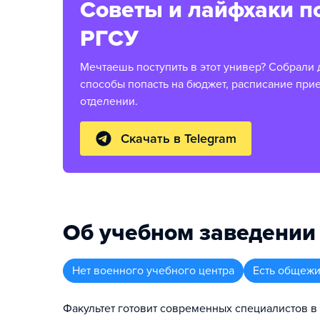
Советы и лайфхаки п
РГСУ
Мечтаешь поступить в этот универ? Собрали 
способы попасть на бюджет, расписание при
отделении.
Скачать в Telegram
Об учебном заведении
Нет военного учебного центра
Есть общежи
Факультет готовит современных специалистов в