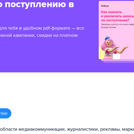
о поступлению в
для тебя в удобном pdf-формате — все
емной кампании, скидки на платном
тие
 области медиакоммуникации, журналистики, рекламы, марк