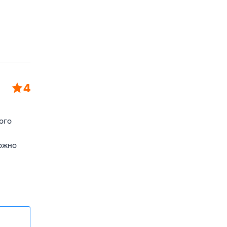
4
ого
можно