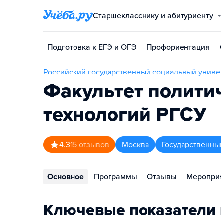
Старшекласснику и абитуриенту
Подготовка к ЕГЭ и ОГЭ
Профориентация
Российский государственный социальный униве
Факультет полити
технологий РГСУ
4.3
15
отзывов
Москва
Государственны
Основное
Программы
Отзывы
Меропри
Ключевые показатели 