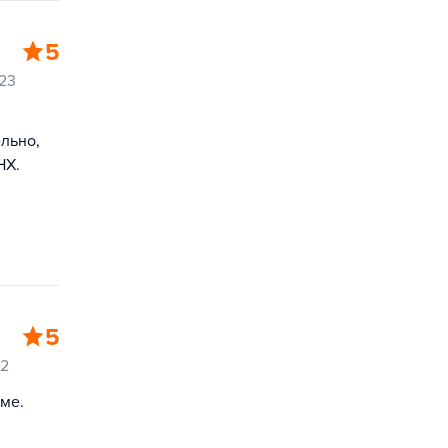
5
23
ельно,
НХ.
5
22
аме.