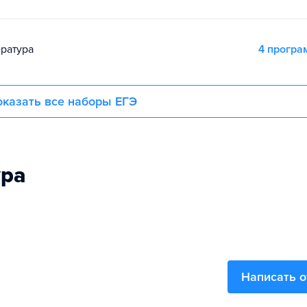
ература
4 прогр
казать все наборы ЕГЭ
ура
Написать 