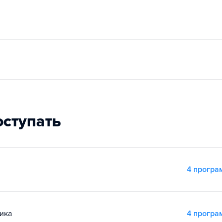
оступать
4 прогр
ика
4 прогр