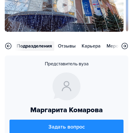
аммы
Подразделения
Отзывы
Карьера
Мероприят
Представитель вуза
Маргарита Комарова
Задать вопрос