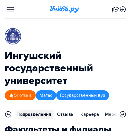
Ингушский
государственный
университет
5
1
отзыв
Магас
Государственный вуз
аммы
Подразделения
Отзывы
Карьера
Мероприят
Факультеты и филиалы