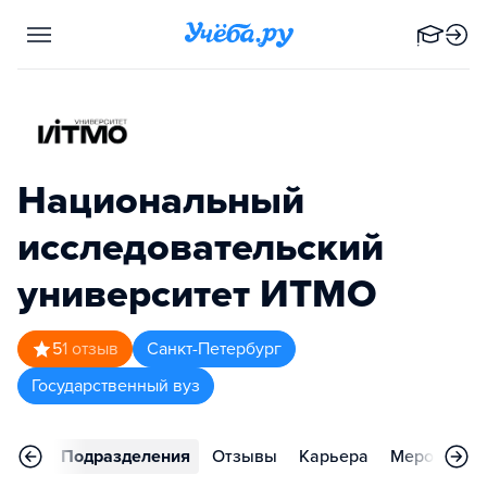
Национальный
исследовательский
университет ИТМО
5
1
отзыв
Санкт-Петербург
Государственный вуз
аммы
Подразделения
Отзывы
Карьера
Мероприят