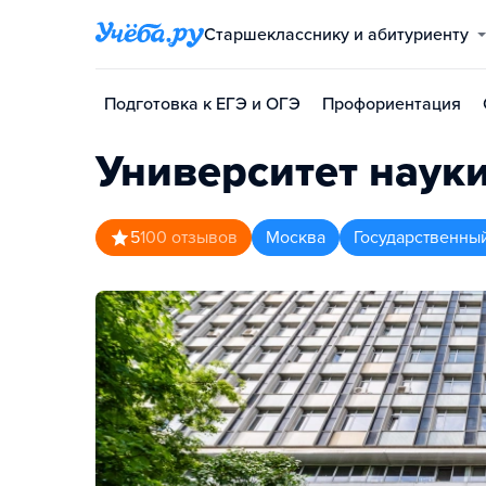
Старшекласснику и абитуриенту
Подготовка к ЕГЭ и ОГЭ
Профориентация
Университет наук
5
100
отзывов
Москва
Государственны