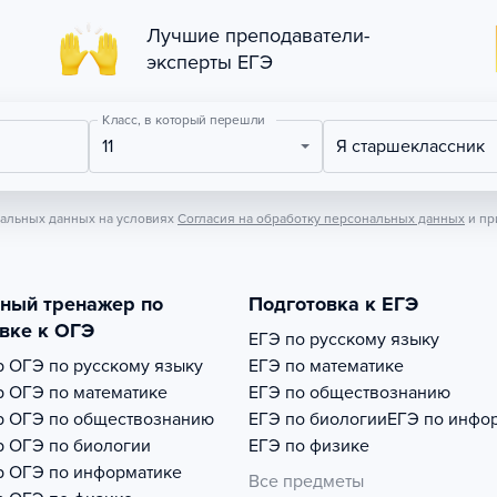
Лучшие преподаватели-
эксперты ЕГЭ
Класс, в который перешли
11
Я старшеклассник
нальных данных на условиях
Согласия на обработку персональных данных
и пр
тный тренажер по
Подготовка к ЕГЭ
вке к ОГЭ
ЕГЭ по русскому языку
р
ОГЭ по русскому языку
ЕГЭ по математике
р
ОГЭ по математике
ЕГЭ по обществознанию
р
ОГЭ по обществознанию
ЕГЭ по биологии
ЕГЭ по инфо
р
ОГЭ по биологии
ЕГЭ по физике
р
ОГЭ по информатике
Все предметы