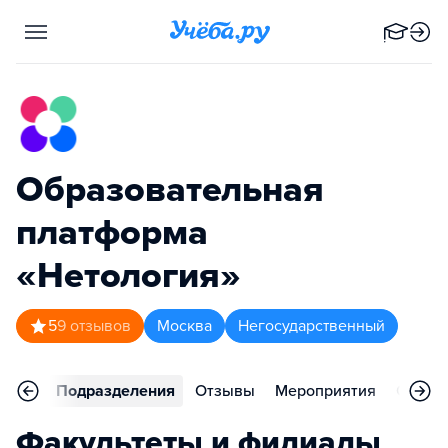
Образовательная
платформа
«Нетология»
5
9
отзывов
Москва
Негосударственный
аммы
Подразделения
Отзывы
Мероприятия
Статьи
Факультеты и филиалы