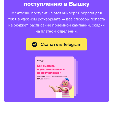
поступлению в Вышку
Мечтаешь поступить в этот универ? Собрали для
тебя в удобном pdf-формате — все способы попасть
на бюджет, расписание приемной кампании, скидки
на платном отделении.
Скачать в Telegram