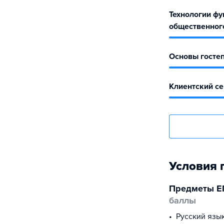
Технологии фу
общественног
Основы госте
Клиентский с
Условия 
Предметы Е
баллы
русский язы