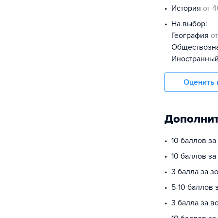
история
от 4
На выбор:
география
о
обществоз
иностранны
Оценить 
Дополнит
10 баллов за
10 баллов з
3 балла за з
5-10 баллов
3 балла за в