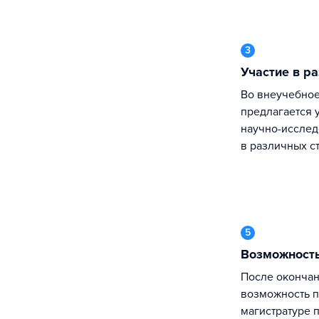
3
Участие в 
Во внеучебное время студентам
предлагается 
научно-исслед
в различных с
5
Возможност
После окончания обучения есть
возможность п
магистратуре 