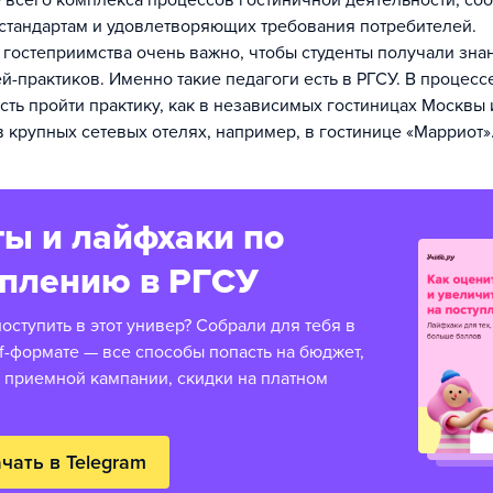
всего комплекса процессов гостиничной деятельности, со
тандартам и удовлетворяющих требования потребителей.
 гостеприимства очень важно, чтобы студенты получали знан
й-практиков. Именно такие педагоги есть в РГСУ. В процесс
сть пройти практику, как в независимых гостиницах Москвы
 в крупных сетевых отелях, например, в гостинице «Марриот»
ы и лайфхаки по
уплению в РГСУ
оступить в этот универ? Собрали для тебя в
f-формате — все способы попасть на бюджет,
 приемной кампании, скидки на платном
чать в Telegram