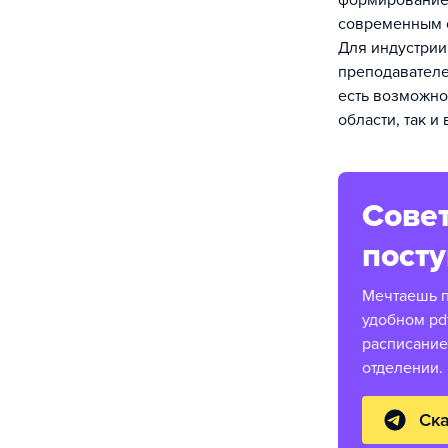
формирование 
современным с
Для индустрии
преподавателе
есть возможно
области, так и
Совет
пост
Мечтаешь п
удобном pd
расписание
отделении.
Ска