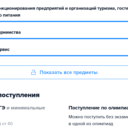
нкционирования предприятий и организаций туризма, гост
о питания
приимства
ервис
Показать все предметы
поступления
ГЭ
и минимальные
Поступление по олимпи
Можно поступить без экзам
к
от 40
в одной из олимпиад