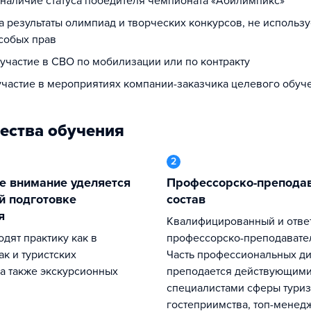
а наличие статуса победителя чемпионата «Абилимпикс»
за результаты олимпиад и творческих конкурсов, не использ
собых прав
 участие в СВО по мобилизации или по контракту
 участие в мероприятиях компании-заказчика целевого обуч
ества обучения
2
Профессорско-преподавательский
й подготовке
состав
я
Квалифицированный и ответственный
профессорско-преподавател
ак и туристских
Часть профессиональных д
 а также экскурсионных
преподается действующим
специалистами сферы туриз
гостеприимства, топ-мене