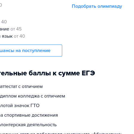
0
Подобрать олимпиаду
т 40
нание
от 45
й язык
от 40
шансы на поступление
ельные баллы к сумме ЕГЭ
 аттестат с отличием
а диплом колледжа с отличием
олотой значок ГТО
 за спортивные достижения
олонтерская деятельность