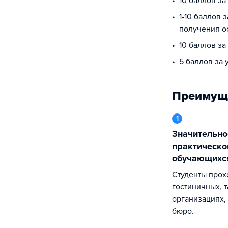
10 баллов з
1-10 баллов 
получения о
10 баллов за
5 баллов за
Преимущ
1
Значительное внимание уделяется
практическо
обучающихс
Студенты проходят практику как в
гостиничных, т
организациях,
бюро.