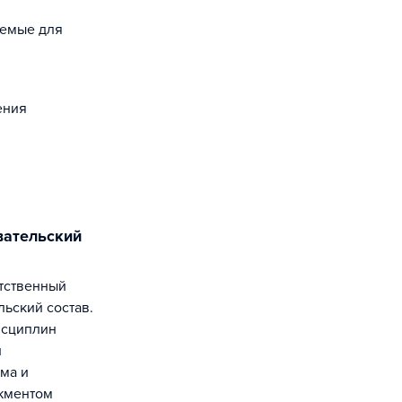
уемые для
ения
ьский состав.
исциплин
и
ма и
джментом