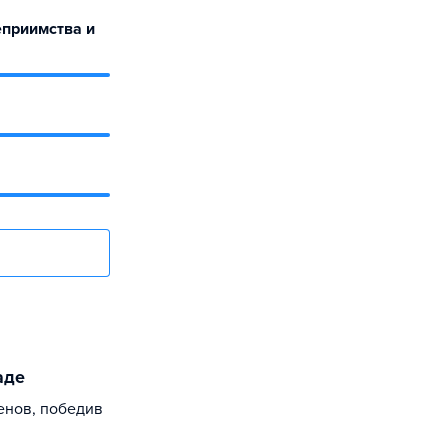
еприимства и
аде
енов, победив