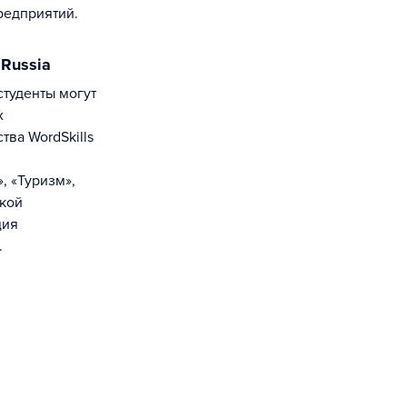
редприятий.
 Russia
х
ва WordSkills
, «Туризм»,
ской
ция
.