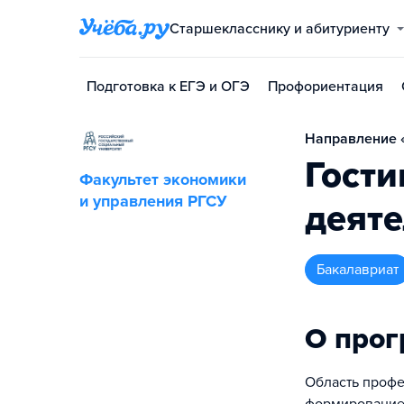
Старшекласснику и абитуриенту
Подготовка к ЕГЭ и ОГЭ
Профориентация
Направление 
Гости
Факультет экономики
и управления РГСУ
деяте
бакалавриат
О про
Область профе