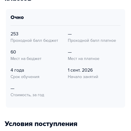
очно
253
—
Проходной балл бюджет
Проходной балл платное
60
—
Мест на бюджет
Мест на платное
4 года
1 сент. 2026
Срок обучения
Начало занятий
—
Стоимость, за год
Условия поступления