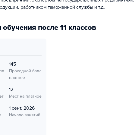
предприятий, экспертом на государственных предприятиях
родукции, работником таможенной службы и т.д.
 обучения после 11 классов
145
лл
Проходной балл
платное
12
ет
Мест на платное
1 сент. 2026
я
Начало занятий