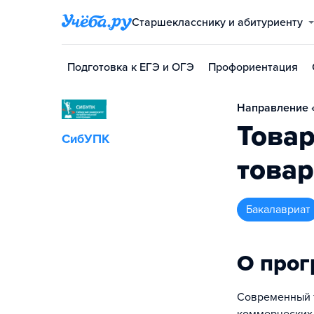
Старшекласснику и абитуриенту
Подготовка к ЕГЭ и ОГЭ
Профориентация
Направление «
Товар
СибУПК
това
бакалавриат
О про
Современный т