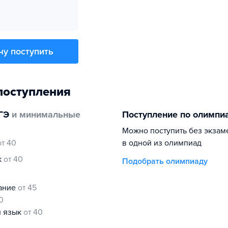
чу поступить
поступления
ГЭ
и минимальные
Поступление по олимпи
Можно поступить без экзам
от 40
в одной из олимпиад
к
от 40
Подобрать олимпиаду
нание
от 45
0
й язык
от 40