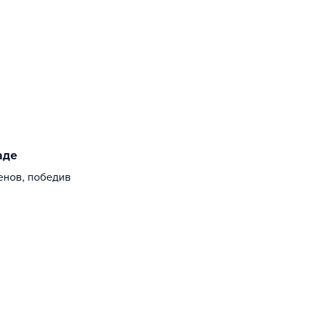
аде
енов, победив