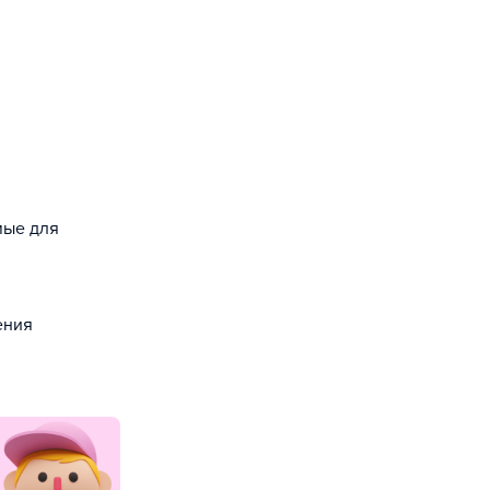
мые для
ения