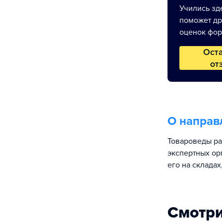
Учились зде
поможет др
оценок фор
Ост
от
О направ
Товароведы ра
экспертных ор
его на складах
Смотри