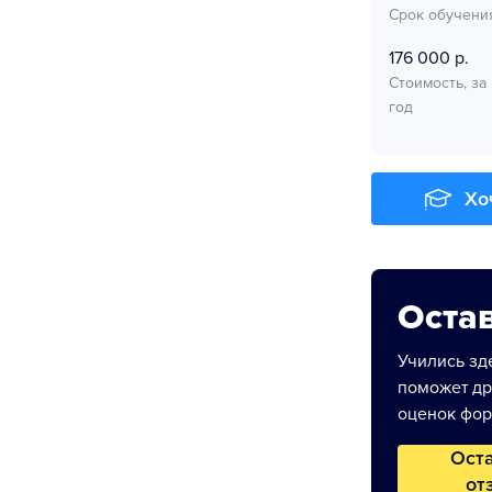
Срок обучени
176 000 р.
Стоимость, за
год
Хо
Остав
Учились зде
поможет др
оценок фор
Ост
от