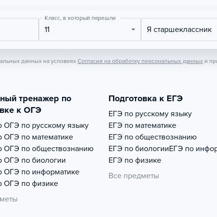
Класс, в который перешли
11
Я старшеклассник
нальных данных на условиях
Согласия на обработку персональных данных
и пр
тный тренажер по
Подготовка к ЕГЭ
вке к ОГЭ
ЕГЭ по русскому языку
р
ОГЭ по русскому языку
ЕГЭ по математике
р
ОГЭ по математике
ЕГЭ по обществознанию
р
ОГЭ по обществознанию
ЕГЭ по биологии
ЕГЭ по инфо
р
ОГЭ по биологии
ЕГЭ по физике
р
ОГЭ по информатике
Все предметы
р
ОГЭ по физике
дметы