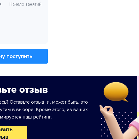
я
Начало занятий
чу поступить
ьте отзыв
сь? Оставьте отзыв, и, может быть, это
угим в выборе. Кроме этого, из ваших
мируется наш рейтинг.
авить
зыв