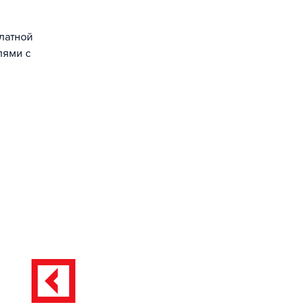
латной
лями с