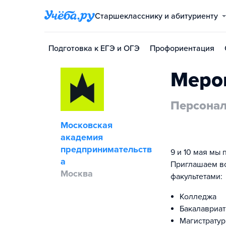
Старшекласснику и абитуриенту
Подготовка к ЕГЭ и ОГЭ
Профориентация
Меро
Персонал
Московская
академия
предпринимательств
9 и 10 мая мы
а
Приглашаем вс
Москва
факультетами:
Колледжа
Бакалавриат
Магистрату