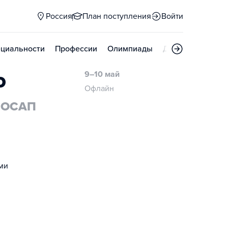
Россия
План поступления
Войти
циальности
Профессии
Олимпиады
Дни открытых д
о
9–10 май
Офлайн
 МОСАП
ми