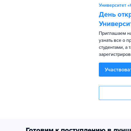
Университет «
День отк
Универси
Приглашаем на
узнать все о 
студентами, а 
зарегистриров
Участвова
Готовим к поступлению в лучш